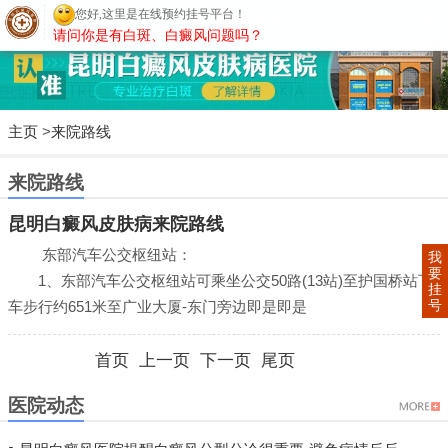
您好,这里是在线预约挂号平台！
文山白癜风医院
请问你是有白斑、白癜风问题吗？
主页
>
来院路线
来院路线
昆明白癜风皮肤病来院路线
东部汽车公交枢纽站：
我
要
1、东部汽车公交枢纽站可乘坐公交50路(13站)至护国桥站下
挂
号
车步行约651米至广业大厦-东门旁边即是即是
2、东部汽...
详情>
首页 上一页 下一页 尾页
医院动态