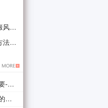
医治呢
复发呢
昆明白癜风医院提醒白癜风分型分诊很重要-避免病情反反复复
国际护士节——昆明白癜风医院致敬美丽的天使