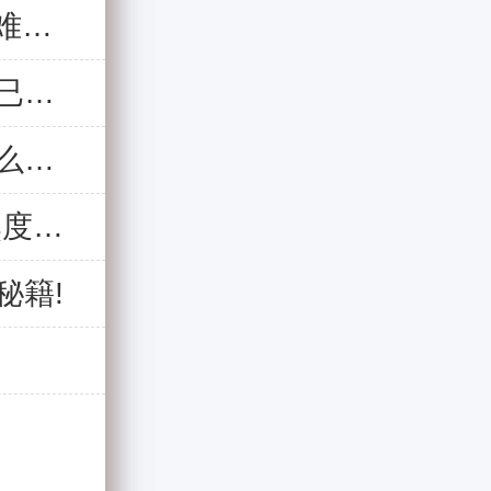
昆明白癜风医院“情暖五一 共抗白斑”暨疑难白癜风专家会诊圆满落幕
炎炎夏始，这份白癜风患者夏季防治方案已制定!
为防止夏季白癜风肆虐，白癜风患者吃什么即养生又健康?
白癜风高发的三大原因,做好科学防治安然度夏!
秘籍!