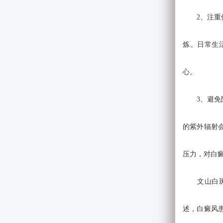
2、注重体
炼。日常生
心。
3、避免阳
的紫外辐射
压力，对白
文山白斑病
述，白癜风